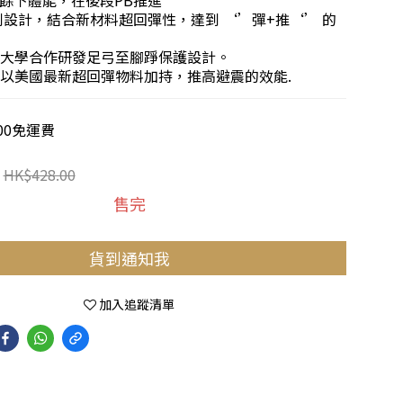
餘下體能，在後段PB推進
專利設計，結合新材料超回彈性，達到 ‘’彈+推‘’ 的
本地大學合作研發足弓至腳踭保護設計。
前掌以美國最新超回彈物料加持，推高避震的效能.
00免運費
HK$428.00
售完
貨到通知我
加入追蹤清單