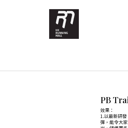
PB T
效果：
1.以最新研
彈，能令大家