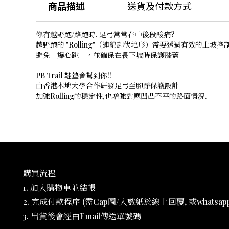
商品描述
送貨及付款方式
你有越野跑/路跑時, 足弓常常在中後段酸痛?
越野跑的 "Rolling"（連綿起伏地形）需要透過有效
避免「爆心跳」，並確保在長下坡時保護膝蓋
PB Trail 鞋墊會幫到你!!
由香港本地大學合作研發足弓至腳踭保護設計
加強Rolling的穩定性,也增強對應凹凸不平的路面情況.
購買流程
1. 加入購物車並結帳
2. 完成付款程序 (需Cap圖/入數紙於線上回覆, 或whatsapp 6
3. 出貨後會經由Email傳送單號碼