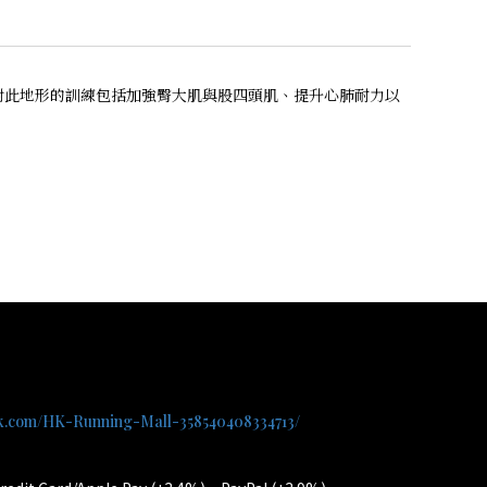
。針對此地形的訓練包括加強臀大肌與股四頭肌、提升心肺耐力以
ok.com/HK-Running-Mall-358540408334713/