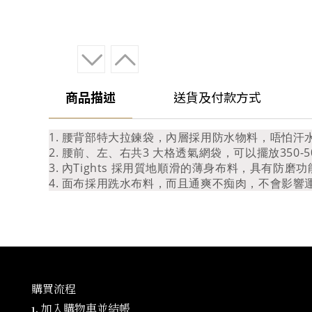
商品描述
送貨及付款方式
1. 腰背部特大拉鍊袋，內層採用防水物料，唔怕汗
2. 腰前、左、右共3 大格透氣網袋，可以擺放350
3. 內Tights 採用質地順滑的薄身布料，具有
4. 面布採用跣水布料，而且通爽不痴肉，不會影響
購買流程
1. 加入購物車並結帳