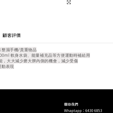
顧客評價
水整濕手機/貴重物品
-500ml 軟身水袋、能量補充品等方便運動時補給用
防磨功能，大大減少磨大髀內側的機會，減少受傷
運動表現
聯絡我們
Whaptapp：6430 6853