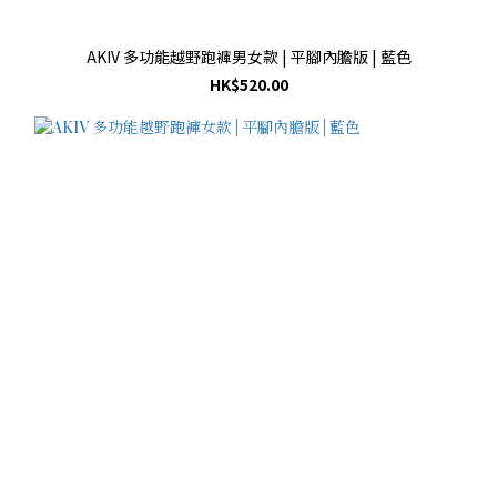
AKIV 多功能越野跑褲男女款 | 平腳內膽版 | 藍色
HK$520.00