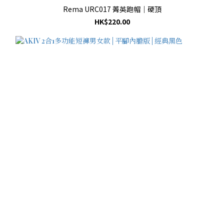
Rema URC017 菁英跑帽｜硬頂
HK$220.00