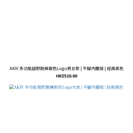
AKIV 多功能越野跑褲銀色Logo男女款 | 平腳內膽版 | 經典黑色
HK$520.00