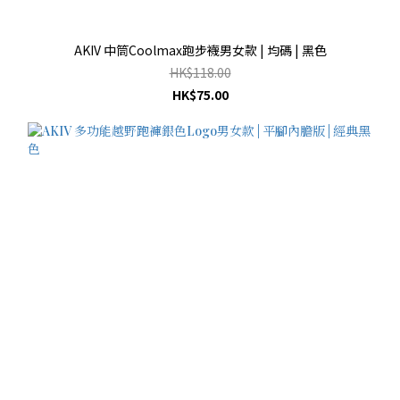
AKIV 中筒Coolmax跑步襪男女款 | 均碼 | 黑色
HK$118.00
HK$75.00