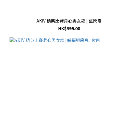
AKIV 精英比賽背心男女款 | 藍閃電
HK$599.00