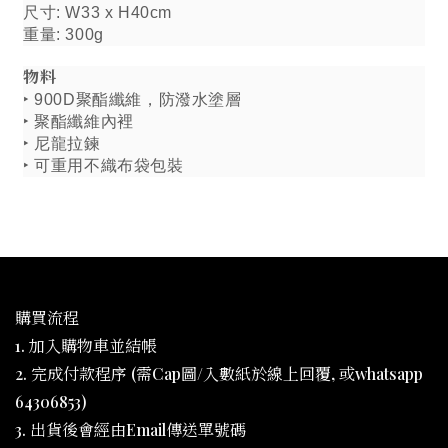
尺寸: W33 x H40cm
重量: 300g
物料
‣ 900D聚酯纖維，防潑水塗層
‣ 聚酯纖維內裡
‣ 尼龍拉鍊
‣ 可重用不織布袋包裝
購買流程
1. 加入購物車並結帳
2. 完成付款程序 (需Cap圖/入數紙於線上回覆, 或whatsapp
64306853)
3. 出貨後會經由Email傳送單號碼