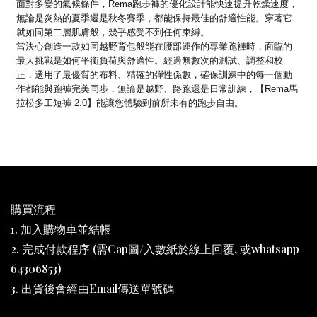
面對多變的氣候條件，Rema跑步褲的優化設計能快速提升乾燥速度，
無論是炎熱的夏季還是秋冬賽季，都能保持最佳的舒適性能。穿著它
就如同第二層肌膚般，幾乎感受不到任何束縛。
當決心創造一款如同越野背包般能在腰部運作的專業跑褲時，面臨的
最大挑戰是如何平衡負荷與舒適性。經過無數次的測試、調整和校
正，選用了最優質的布料、精確的彈性係數，確保訓練中的每一個動
作都能與跑褲完美同步，無論是越野、路跑還是日常訓練，【Rema馬
拉松多工短褲 2.0】能讓您體驗到前所未有的跑步自由。
購買流程
1. 加入購物車並結帳
2. 完成付款程序 (需Cap圖/入數紙於線上回覆, 或whatsapp
64306853)
3. 出貨後會經由Email傳送單號碼