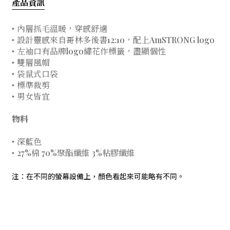
產品資訊
‣ 內層抓毛溫暖，穿感舒適
‣ 設計靈感來自哥林多後書12:10，配上AmSTRONG logo
‣ 左袖口有品牌logo繡花作標籤，盡顯個性
‣ 雙層風帽
‣ 袋鼠式口袋
‣ 標準裁剪
‣ 男女皆宜
物料
‣ 深藍色
‣ 27%棉 70%聚酯纖維 3%粘膠纖維
注：在不同的螢幕設備上，顏色看起來可能略有不同。