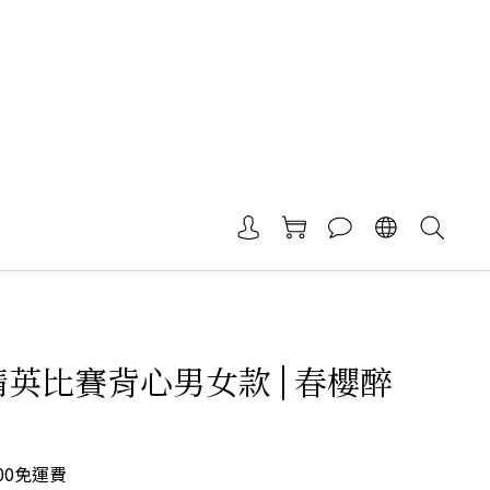
 精英比賽背心男女款 | 春櫻醉
00免運費