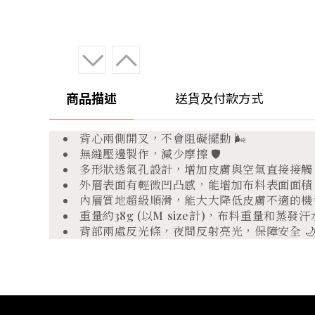
商品描述
送貨及付款方式
背心兩側開叉，不會阻礙擺動 🌬️
無縫壓邊製作，減少摩擦 🛡️
多形狀透氣孔設計，增加皮膚與空氣直接接觸，
外層表面有輕微凹凸感，能增加布料表面面積
內層質地超級順滑，能大大降低皮膚不適的機
重量約38g (以M size計)，布料重量
背部兩處反光條，夜間反射亮光，保障安全 