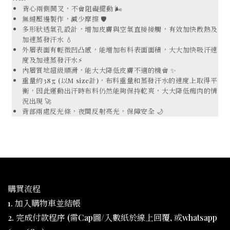
⁠背心兩側開叉，不會阻礙擺動 🌬️
無縫壓邊製作，減少摩擦 🛡️
多形狀透氣孔設計，增加皮膚與空氣直接接觸，有效加快散熱及
加速蒸發汗水 💧
外層表面有輕微凹凸感，能增加布料表面面積，大大加快吸汗速
度及加速蒸發汗水⚡
內層質地超級順滑，能大大降低皮膚不適的機會 ✨
重量約38g (以M size計)，布料重量和蒸發汗水的速度上取得平
衡，因此運動出汗時布料仍然能夠保持乾爽，大大降低痴肉的情
況出現 🚀
背部兩處反光條，夜間反射亮光，保障安全 🌙
購買流程
1. 加入購物車並結帳
2. 完成付款程序 (需Cap圖/入數紙於線上回覆, 或whatsapp