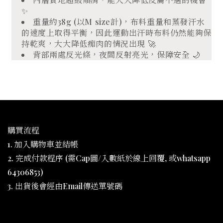
✨
重量約38g (以M size計)，布料重量和蒸發汗水
的速度上取得平衡，因此運動出汗時布料仍然能夠保
持乾爽，大大降低痴肉的情況出現 🚀
背部兩處反光條，夜間反射亮光，保障安全 🌙
購買流程
1. 加入購物車並結帳
2. 完成付款程序 (需Cap圖/入數紙於線上回覆, 或whatsapp
64306853)
3. 出貨後會經由Email傳送單號碼