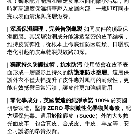
養！獨家配方能溫和帶走皮革表面的微小污垢，同
時將高濃度保濕精華壓入皮層內部。一瓶即可同步
完成表面清潔與底層滋養。
| 深層保濕調理，完美告別龜裂
 如同皮件的頂級保
濕面膜。其深層滋潤成分能滲透緊密的皮革結構，
維持皮質彈性，從根本上徹底預防因乾燥、日曬或
老化引起的皮革乾裂與紋路加深。
| 獨家持久防護技術，抗水防污
 使用後會在皮革表
面形成一層隱形且持久的
防護兼防水塗層
。這層保
護外衣不僅大幅提升了皮件應對風雨的耐候性，更
能有效抵禦日常污漬，讓皮件更加強韌耐用。
| 零化學成分，英國製造的純淨承諾
 100% 於英國
研發製造。堅持 
ZERO 零刺激性化學物與毒素
，配
方環保無毒。適用於除麂皮（Suede）外的大多數
光面皮革，包含真皮、合成皮、牛皮、羊皮等，安
全呵護您的昂貴投資。