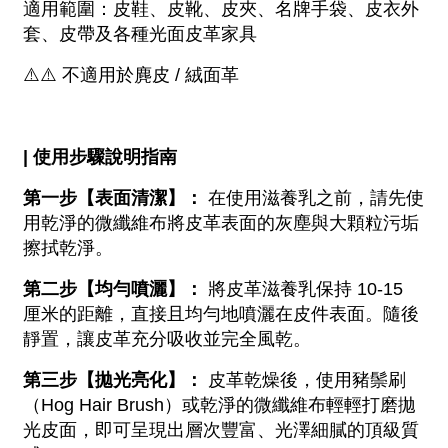
適用範圍：皮鞋、皮靴、皮夾、名牌手袋、皮衣外
套、皮帶及各種光面皮革家具
⚠️
⚠️
 不適用於麂皮 / 絨面革
| 使用步驟說明指南
第一步【表面清潔】：
 在使用滋養乳之前，請先使
用乾淨的微纖維布將皮革表面的灰塵與大顆粒污垢
擦拭乾淨。 
第二步【均勻噴灑】：
 將皮革滋養乳保持 10-15 
厘米的距離，直接且均勻地噴灑在皮件表面。隨後
靜置，讓皮革充分吸收並完全風乾。 
第三步【拋光亮化】：
 皮革乾燥後，使用豬鬃刷
（Hog Hair Brush）或乾淨的微纖維布輕輕打磨拋
光皮面，即可呈現出層次豐富、光澤細膩的頂級質