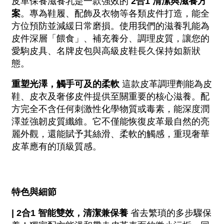
皮革保養滋養乳是一款強效的 
2合1 清潔與滋養方
案
。專為鞋履、配飾及衣物等各類皮件打造，能全
方位預防並減緩日常磨損。使用我們的滋養乳能為
皮件深層「餵食」、補充養分、調理皮質，讓您的
愛駒皮具、名牌皮包與高級皮鞋長久保持如新狀
態。
重塑光澤，觸手可及的柔軟
 這款皮革調理劑能為皮
鞋、皮衣及奢侈皮件提供至關重要的核心滋養。配
方完全不含任何刺激性化學物質或毒素，能深度潤
澤並強韌皮質纖維。它不僅能恢復皮革最自然的亮
麗外觀，還能賦予其絲滑、柔軟的觸感，重現奢華
皮革應有的頂級質感。
特色與細節
| 2合1 智能雙效，清潔兼保養
 省去繁瑣的多步驟保