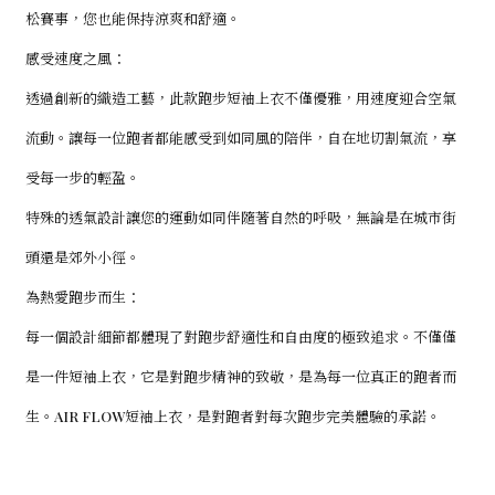
松賽事，您也能保持涼爽和舒適。
感受速度之風：
透過創新的織造工藝，此款跑步短袖上衣不僅優雅，用速度迎合空氣
流動。讓每一位跑者都能感受到如同風的陪伴，自在地切割氣流，享
受每一步的輕盈。
特殊的透氣設計讓您的運動如同伴隨著自然的呼吸，無論是在城市街
頭還是郊外小徑。
為熱愛
跑
步而生：
每一個設計細節都體現了對跑步舒適性和自由度的極致追求。不僅僅
是一件短袖上衣，它是對跑步精神的致敬，是為每一位真正的跑者而
生。AIR FLOW短袖上衣，是對跑者對每次跑步完美體驗的承諾。