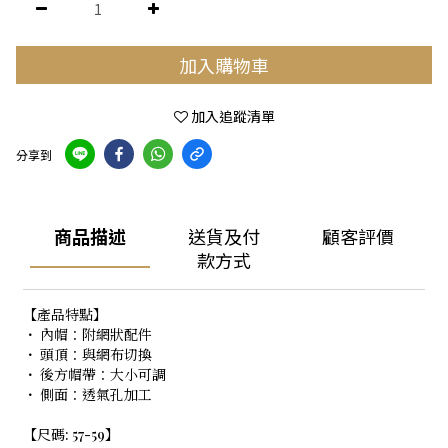
加入購物車
加入追蹤清單
分享到
商品描述
送貨及付
顧客評價
款方式
【產品特點】
・ 內帽：附網狀配件
・ 頭頂：與網布切換
・ 後方帽帶：大小可調
・ 側面：透氣孔加工
【尺碼: 57-59】