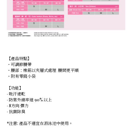
【產品特點】
・可調節腰帶
・腰部：橡筋以夾層式處理 腰間更平順
・附有零錢小袋
【功能】
· 吸汗速乾
· 防紫外線率達 90% 以上
· 8方向 彈力
· 抗菌除臭
*注意: 產品不適宜在游泳池中使用。