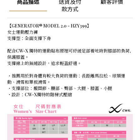
商品描述
送貨及付
顧客評價
款方式
【GENERATOR® MODEL 2.0 - HZY399】
女士運動壓力褲
支撐型：全面支撐下身
配合CW-X 獨特的運動貼布原理可紓緩足部着地時對膝部的負荷,
保護膝蓋。
支撐線上的無縫設計，追求輕盈舒適。
・推薦用於對身體有較大負荷的運動：長距離馬拉松、球類運
動、滑雪和單板滑雪。
・支撐部位：髖關節、腰部、臀部、大腿、膝蓋、小腿
・設計：CW-X獨特的階梯式壓縮