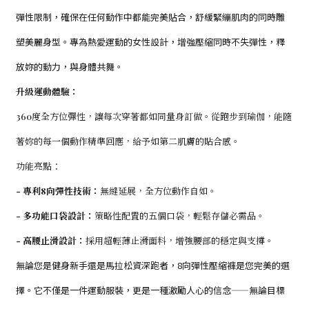
彈性限制，確保在任何動作中都能完美貼合，舒緩緊繃肌肉的同時雕
塑美麗身型。專為熱愛運動的女性設計，增強壓縮同時不失彈性，釋
放妳的動力，與身體共舞。
升級運動體驗：
360度全方位彈性，讓每次穿著都如同量身訂做。從跑步到瑜伽，能隨
著妳的每一個動作精準回應，給予如第二肌膚的貼合感。
功能亮點：
- 專利8向彈性技術：
無縫延展，全方位動作自如。
- 多功能口袋設計：
策略性配置的五個口袋，輕鬆存儲必需品。
- 高腰止滑設計：
採用超輕薄止滑面料，增強腰部的穩定與支撐。
無論您是健身新手還是馬拉松資深跑者，8向彈性壓縮褲是您完美的選
擇。它不僅是一件運動服裝，更是一種激勵人心的信念——無論目標