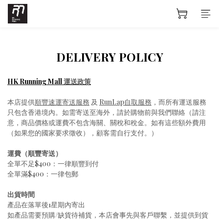
DELIVERY POLICY
HK Running Mall
運送政策
本店提供
順豐速運寄送服務
及
RunLap自取服務
，而所有運送服務
只包含香港境內。如需寄送至海外，請於購物前與我們聯絡（請注
意，商品價格或運費不包含海關、關稅和稅金。如有這些額外費用
（如果您的國家要求徵收），顧客需自行支付。）
運費（順豐寄送）
全單不足$400：一律順豐到付
全單滿$400：一律包郵
出貨時間
產品在落單後1星期內寄出
如產品需要預購/缺貨待補貨，本店會事先與客戶聯繫，並提供到貨