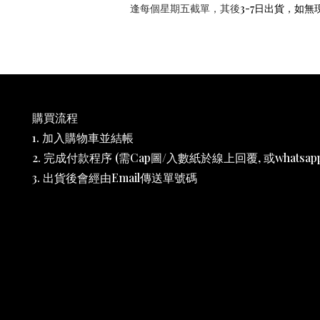
逢每個星期五截單，其後
3-7日出貨，
如無
購買流程
1. 加入購物車並結帳
2. 完成付款程序 (需Cap圖/入數紙於線上回覆, 或whatsapp 6
3. 出貨後會經由Email傳送單號碼