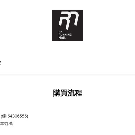
品
購買流程
到64306556)
送單號碼