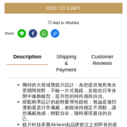
ADD TO CART
Add to Wishlist
Share
Description
Shipping
Customer
&
Reviews
Payment
獨特的大視域雙鏡片設計：為您提供無死角全
景開闊視野，不輸一片式風鏡，並能在日常休
閒中修飾臉型，提升您的時尚感與自信。
搭配精準設計的超輕量彈性鏡框：無論是激烈
運動還是日常佩戴，都能保持穩定不滑動，讓
您佩戴無感，輕鬆自在，隨時展現最佳的自
己。
鏡片科技承襲Akiwei由品牌創立之初即有的基