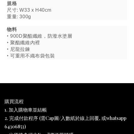
規格
尺寸: W33 x H40cm
重量: 300g
物料
‣ 900D聚酯纖維，防潑水塗層
‣ 聚酯纖維內裡
‣ 尼龍拉鍊
‣ 可重用不織布袋包裝
購買流程
1. 加入購物車並結帳
2. 完成付款程序 (需Cap圖/入數紙於線上回覆, 或whatsapp
64306853)