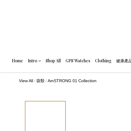
Home
Intro
Shop All
GPS Watches
Clothing
健康產
/
/
View All
袋類
AmSTRONG 01 Collection