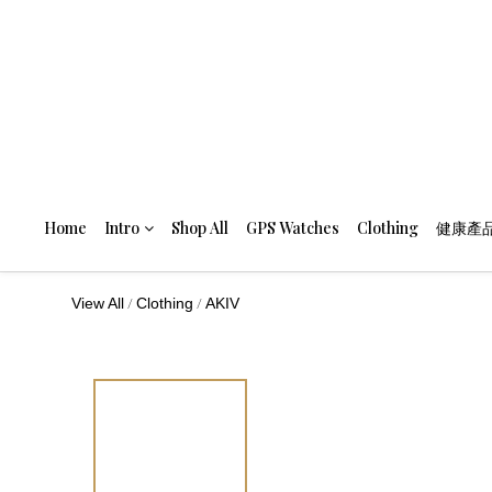
Home
Intro
Shop All
GPS Watches
Clothing
健康產
/
/
View All
Clothing
AKIV