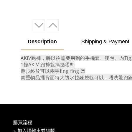
Description
Shipping & Payment
AKIV跑褲，將以往需要用到的手機套、腰包、內Tigh
1條AKIV 跑褲就搞掂哂‼️‼️
跑步終於可以兩手fing fing 😎
貴重物品擺背面特大防水拉鍊袋就可以，唔洗驚跑跑
購買流程
1. 加入購物車並結帳