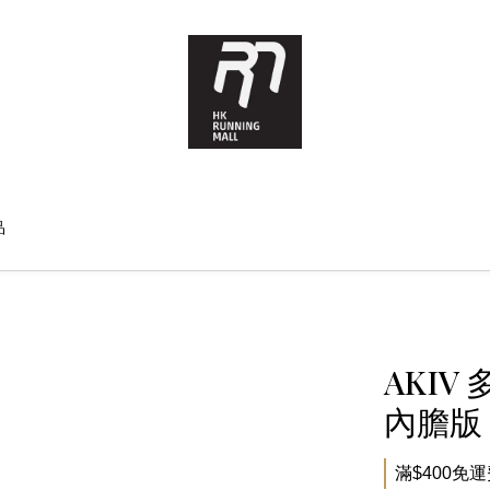
品
AKIV
內膽版 
滿$400免運費 