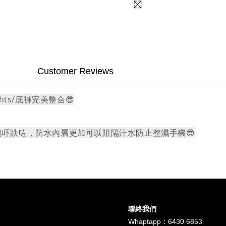
Customer Reviews
ts/底褲完美整合😎
吓跌咗，防水內層更加可以阻隔汗水防止整濕手機😎
聯絡我們
Whaptapp：6430 6853