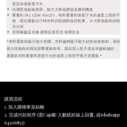
度及加速蒸發汗水
內層質地超級順滑，能大大降低磨損皮膚的機會
重量約38g (以M size計)，布料重量和蒸發汗水的速度上取得平
衡，因此運動出汗時布料仍然能夠保持乾爽，大大降低痴肉的情
況出現
背部兩處反光條 夜間反射亮光 保障安全
*布料重量與吸汗能力有關，布料越輕吸汗能力好快就會飽和，很容
易出現痴肉的情況影響運動表現。因此背心並不是追求越輕越好，
著眼於布料重量和蒸發汗水的速度上取得平衡才是重點
*
購買流程
1. 加入購物車並結帳
2. 完成付款程序 (需Cap圖/入數紙於線上回覆, 或whatsapp
64306853)