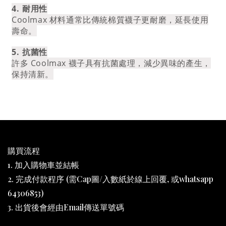
4.⁠ ⁠耐用性
Coolmax 材料通常比傳統棉質襪子更耐磨，延長使用
壽命。
5.⁠ ⁠抗菌性
許多 Coolmax 襪子具有抗菌處理，減少異味的產生，
保持清新。
購買流程
1. 加入購物車並結帳
2. 完成付款程序 (需Cap圖/入數紙於線上回覆, 或whatsapp
64306853)
3. 出貨後會經由Email傳送單號碼