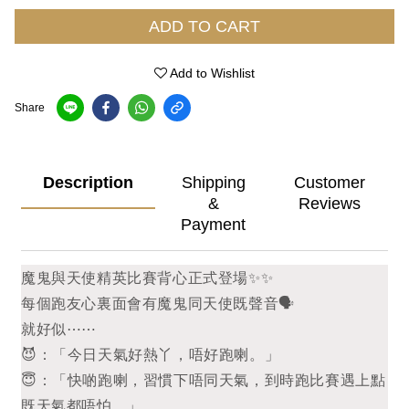
ADD TO CART
Add to Wishlist
Share
Description
Shipping
Customer
&
Reviews
Payment
魔鬼與天使精英比賽背心正式登場✨✨
每個跑友心裏面會有魔鬼同天使既聲音🗣️
就好似⋯⋯
😈：「今日天氣好熱丫，唔好跑喇。」
😇：「快啲跑喇，習慣下唔同天氣，到時跑比賽遇上點
既天氣都唔怕。」