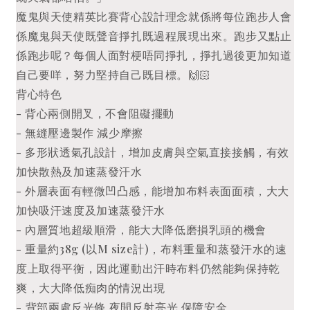
魔鬼與天使精英比賽背心設計理念就係將每位跑步人會
係魔鬼與天使既聲音掙扎既過程展現出來。跑步又點止
係跑步呢？每個人面對梗唔同掙扎，掙扎過後更加知道
自己要咩，努力堅持自己既目標。🙌🏻
背心特色
- 背心兩側開叉，不會阻礙擺動
- 無縫壓邊製作 減少摩擦
- 多形狀透氣孔設計，增加皮膚與空氣直接接觸，有效
加快散熱及加速蒸發汗水
- 外層表面有輕微凹凸感，能增加布料表面面積，大大
加快吸汗速度及加速蒸發汗水
- 內層質地超級順滑，能大大降低磨損乳頭的機會
- 重量約38g (以M size計)，布料重量和蒸發汗水的速
度上取得平衡，因此運動出汗時布料仍然能夠保持乾
爽，大大降低痴肉的情況出現
- ⁠背部兩處反光條 夜間反射亮光 保障安全