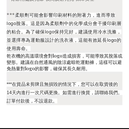
***
柔順劑可能會影響印刷材料的附著力，進而導致
logo脫落。
這是因為柔順劑中的化學成分會干擾印刷層
的粘合。
為了確保logo保持完好，建議使用冷水洗滌，
並選擇專為運動服設計的洗衣液，
這能有效延長logo的
使用壽命。
乾衣機的高溫環境會對logo造成損害，可能導致其脫落或
變形。
建議在自然通風的陰涼處晾乾運動褲，
這樣可以避
免熱量對logo的影響，確保其長久耐用。
***在貨品未剪牌且無損毀的情況下，
您可以在取貨後的
14天內進行一次尺碼更換。如需進行換貨，
請聯絡我們。
訂單付款後，不設退款。