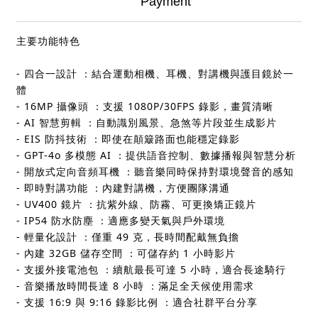
Payment
主要功能特色
- 四合一設計 ：結合運動相機、耳機、對講機與護目鏡於一
體
- 16MP 攝像頭 ：支援 1080P/30FPS 錄影，畫質清晰
- AI 智慧剪輯 ：自動識別風景、急煞等片段並生成影片
- EIS 防抖技術 ：即使在顛簸路面也能穩定錄影
- GPT-4o 多模態 AI ：提供語音控制、數據播報與智慧分析
- 開放式定向音頻耳機 ：聽音樂同時保持對環境聲音的感知
- 即時對講功能 ：內建對講機，方便團隊溝通
- UV400 鏡片 ：抗紫外線、防霧、可更換矯正鏡片
- IP54 防水防塵 ：適應多變天氣與戶外環境
- 輕量化設計 ：僅重 49 克，長時間配戴無負擔
- 內建 32GB 儲存空間 ：可儲存約 1 小時影片
- 支援外接電池包 ：續航最長可達 5 小時，適合長途騎行
- 音樂播放時間長達 8 小時 ：滿足全天候使用需求
- 支援 16:9 與 9:16 錄影比例 ：適合社群平台分享