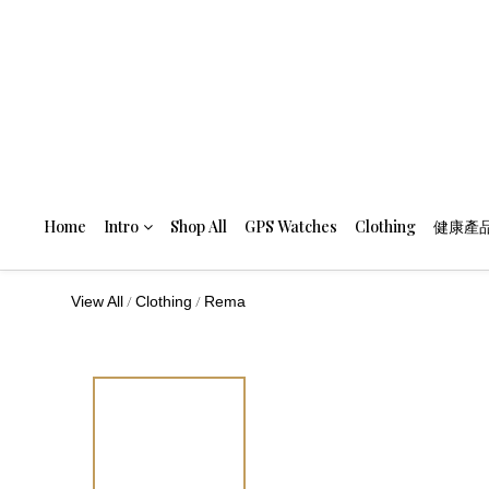
Home
Intro
Shop All
GPS Watches
Clothing
健康產
/
/
View All
Clothing
Rema