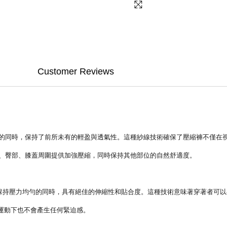
Customer Reviews
局部壓縮的同時，保持了前所未有的輕盈與透氣性。這種紗線技術確保了壓縮褲不僅
如大腿、臀部、膝蓋周圍提供加強壓縮，同時保持其他部位的自然舒適度。
.0 在保持壓力均勻的同時，具有絕佳的伸縮性和貼合度。這種技術意味著穿著者
間運動下也不會產生任何緊迫感。