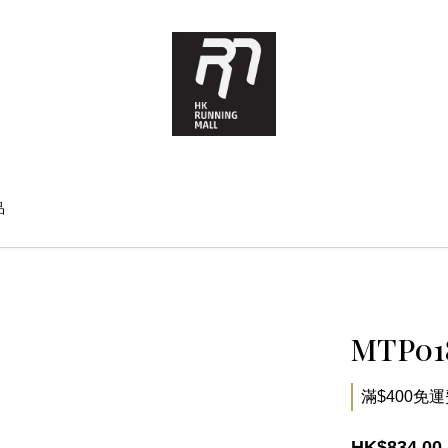
品
MTP0
滿$400免運費 
HK$834.00