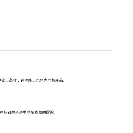
在視覺上高雅，在功能上也領先同類產品。
可以在極致的舒適中體驗卓越的壓縮。