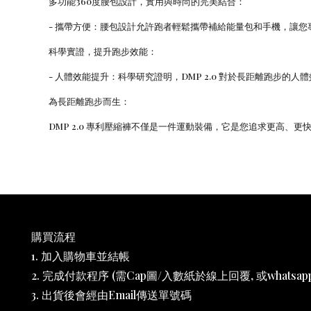
多功能360度腰包設計，實用與時尚的完美結合：
- 攜帶方便：腰包設計允許跑者輕鬆攜帶補給能量包和手機，讓
科學實證，提升跑步效能：
- 人體效能提升：科學研究證明，DMP 2.0 對於長距離跑步
為長距離跑步而生：
DMP 2.0 專利壓縮褲不僅是一件運動裝備，它是您追求更高、
購買流程
1. 加入購物車並結帳
2. 完成付款程序 (需Cap圖/入數紙於線上回覆, 或whatsapp 6
3. 出貨後會經由Email傳送單號碼