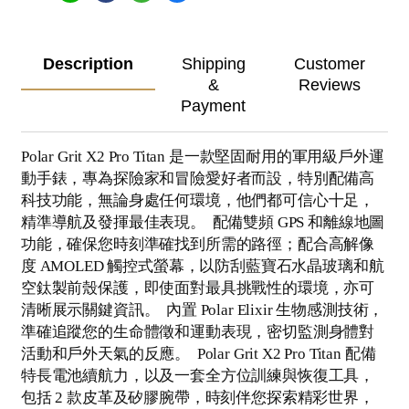
Description
Shipping
Customer
&
Reviews
Payment
Polar Grit X2 Pro Titan 是一款堅固耐用的軍用級戶外運
動手錶，專為探險家和冒險愛好者而設，特別配備高
科技功能，無論身處任何環境，他們都可信心十足，
精準導航及發揮最佳表現。 配備雙頻 GPS 和離線地圖
功能，確保您時刻準確找到所需的路徑；配合高解像
度 AMOLED 觸控式螢幕，以防刮藍寶石水晶玻璃和航
空鈦製前殼保護，即使面對最具挑戰性的環境，亦可
清晰展示關鍵資訊。 內置 Polar Elixir 生物感測技術，
準確追蹤您的生命體徵和運動表現，密切監測身體對
活動和戶外天氣的反應。 Polar Grit X2 Pro Titan 配備
特長電池續航力，以及一套全方位訓練與恢復工具，
包括 2 款皮革及矽膠腕帶，時刻伴您探索精彩世界，