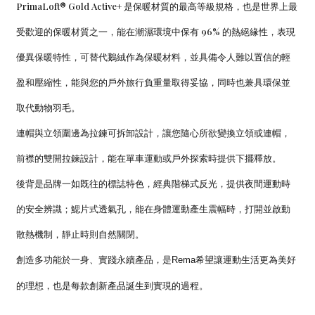
PrimaLoft® Gold Active+ 是保暖材質的最高等級規格，也是世界上最
受歡迎的保暖材質之一，能在潮濕環境中保有 96% 的熱絕緣性，表現
優異保暖特性，可替代鵝絨作為保暖材料，並具備令人難以置信的輕
盈和壓縮性，能與您的戶外旅行負重量取得妥協，同時也兼具環保並
取代動物羽毛。
連帽與立領圍邊為拉鍊可拆卸設計，讓您隨心所欲變換立領或連帽，
前襟的雙開拉鍊設計，能在單車運動或戶外探索時提供下擺釋放。
後背是品牌一如既往的標誌特色，經典階梯式反光，提供夜間運動時
的安全辨識；鰓片式透氣孔，能在身體運動產生震幅時，打開並啟動
散熱機制，靜止時則自然關閉。
創造多功能於一身、實踐永續產品，是Rema希望讓運動生活更為美好
的理想，也是每款創新產品誕生到實現的過程。