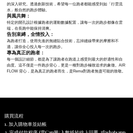
的深入研究。透過創新技術，希望每一位跑者都能感受到如「行雲流
水」般自然的跑步體驗。
與風共舞：
特定的開孔設計根據跑者的運動數據配置，讓每一次的跑步都像在雲
端，在長跑中能保持清爽。
告別束縛，全情投入：
為跑者打造，使用先進的無縫貼合技術，忘掉縫線帶來的摩擦和不
適，讓你全心投入每一次的跑步。
專為真正的跑者：
每一個設計細節，都是為了讓跑者在跑道上感受到最大的舒適性和自
由度。這不僅是一件跑步背心，更是一種對跑步極致追求的象徵。AIR
FLOW 背心，是為真正的跑者而生，是Rema對跑者無盡可能的致敬。
購買流程
1. 加入購物車並結帳
2. 完成付款程序 (需Cap圖/入數紙於線上回覆, 或whatsapp