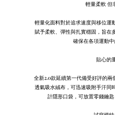
輕量柔軟 但
輕量化面料對於追求速度與移位運
賦予柔軟、彈性與扎實穩固，旨在
確保在各項運動中
貼心的
全新2.0款延續第一代備受好評的
透氣吸水絨布，可迅速吸附手汗同
計隱形口袋，可放置零錢鑰匙
試穿模特