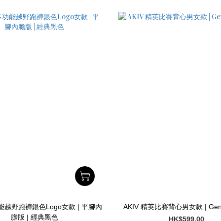
功能越野跑褲銀色Logo女款 | 平腳內
AKIV 精英比賽背心男女款 | Gener
膽版 | 經典黑色
HK$599.00