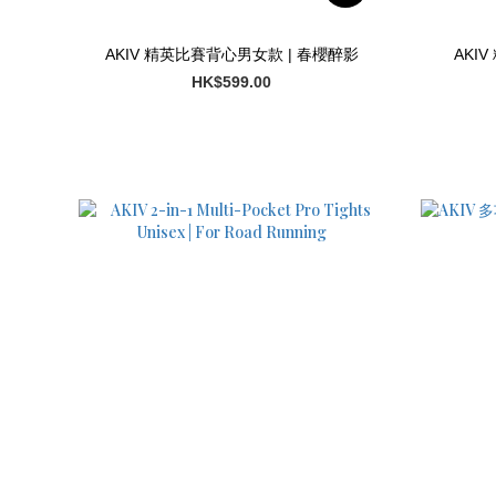
AKIV 精英比賽背心男女款 | 春櫻醉影
AKI
HK$599.00