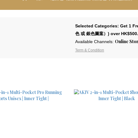
Selected Categories: Get 
色 或 銀色圖案）) over HK$500.
Online Sto
Available Channels:
Term & Condition