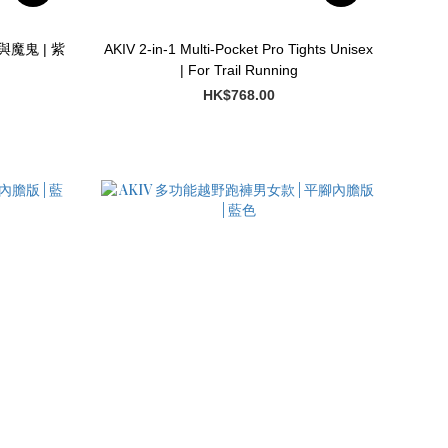
與魔鬼 | 紫
AKIV 2-in-1 Multi-Pocket Pro Tights Unisex
| For Trail Running
HK$768.00