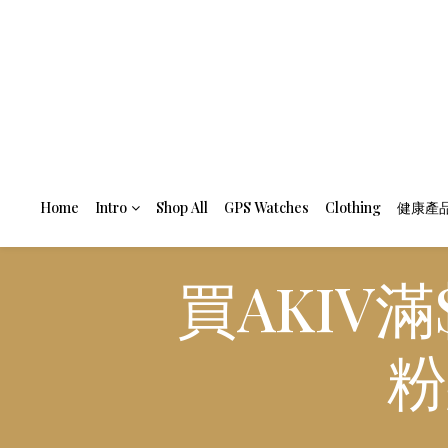
Home
Intro
Shop All
GPS Watches
Clothing
健康產
買AKIV
粉