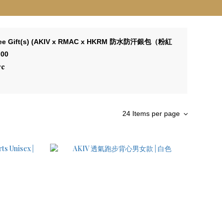
1 Free Gift(s) (AKIV x RMAC x HKRM 防水防汗銀包（粉紅
00
re
24 Items per page