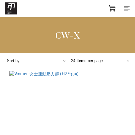
CW-X
Sort by
24 Items per page